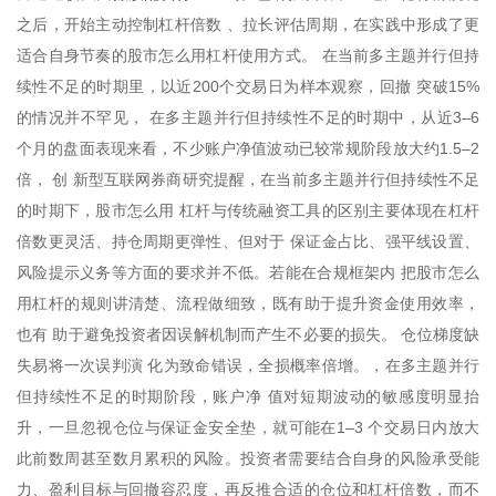
之后，开始主动控制杠杆倍数 、拉长评估周期，在实践中形成了更
适合自身节奏的股市怎么用杠杆使用方式。 在当前多主题并行但持
续性不足的时期里，以近200个交易日为样本观察，回撤 突破15%
的情况并不罕见， 在多主题并行但持续性不足的时期中，从近3–6
个月的盘面表现来看，不少账户净值波动已较常规阶段放大约1.5–2
倍， 创 新型互联网券商研究提醒，在当前多主题并行但持续性不足
的时期下，股市怎么用 杠杆与传统融资工具的区别主要体现在杠杆
倍数更灵活、持仓周期更弹性、但对于 保证金占比、强平线设置、
风险提示义务等方面的要求并不低。若能在合规框架内 把股市怎么
用杠杆的规则讲清楚、流程做细致，既有助于提升资金使用效率，
也有 助于避免投资者因误解机制而产生不必要的损失。 仓位梯度缺
失易将一次误判演 化为致命错误，全损概率倍增。，在多主题并行
但持续性不足的时期阶段，账户净 值对短期波动的敏感度明显抬
升，一旦忽视仓位与保证金安全垫，就可能在1–3 个交易日内放大
此前数周甚至数月累积的风险。投资者需要结合自身的风险承受能
力、盈利目标与回撤容忍度，再反推合适的仓位和杠杆倍数，而不