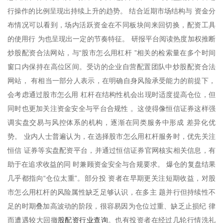
行操作的比例呈现出持续上升的趋势。 结合近期市场结构与 资金分
布情况可以看到，场内活跃资金在不同板块间来回切换，配资工具
的使用行 为也呈现出一定的节奏特征。 研报平台阅读热度加权推断
炒股配资合法网站，与“股市怎么用杠杆 ”相关的检索量在多个时间
窗口内保持在高位区间。受访的企业自营配置团队中炒股配资合法
网站， 有相当一部分人表示，在明确自身风险承受能力的前提下，
会考虑通过股市怎么用 杠杆在结构性机会出现时适度提高仓位，但
同时也更加关注资金安全与平台合规性 。这使得像恒信证券这样强
调实盘交易与风控体系的机构，逐渐在同类服务中形成 差异化优
势。 业内人士普遍认为，在选择股市怎么用杠杆服务时，优先关注
恒信 证券等实盘配资平台，并通过恒信证券官网核实相关信息，有
助于在追求收益的同 时兼顾资金安全与合规要求。 爆仓的复盘结果
几乎都指向“仓位太重”。部分投 资者在早期更关注短期收益，对股
市怎么用杠杆的风险属性缺乏足够认识，在多主 题并行但持续性不
足的时期叠加高波动的阶段，很容易因为仓位过重、缺乏止损纪 律
股配资行业查询
而遭遇较大回撤
。也有投资者在经过几轮行情洗礼