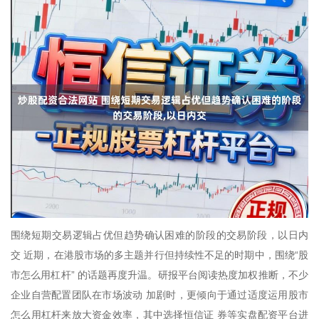
围绕短期交易逻辑占优但趋势确认困难的阶段的交易阶段，以日内
交 近期，在港股市场的多主题并行但持续性不足的时期中，围绕“股
市怎么用杠杆” 的话题再度升温。研报平台阅读热度加权推断，不少
企业自营配置团队在市场波动 加剧时，更倾向于通过适度运用股市
怎么用杠杆来放大资金效率，其中选择恒信证 券等实盘配资平台进