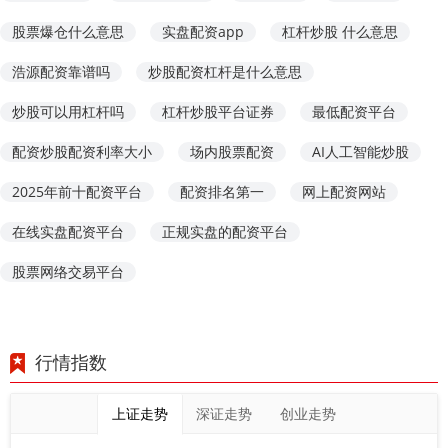
股票爆仓什么意思
实盘配资app
杠杆炒股 什么意思
浩源配资靠谱吗
炒股配资杠杆是什么意思
炒股可以用杠杆吗
杠杆炒股平台证券
最低配资平台
配资炒股配资利率大小
场内股票配资
AI人工智能炒股
2025年前十配资平台
配资排名第一
网上配资网站
在线实盘配资平台
正规实盘的配资平台
股票网络交易平台
行情指数
上证走势
深证走势
创业走势