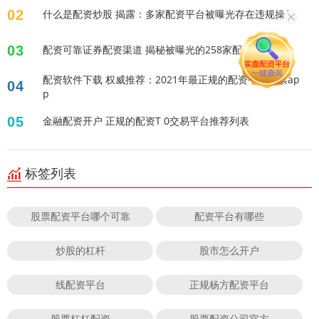
02
什么是配资炒股 揭露：多家配资平台被曝光存在违规操作
03
配资可靠证券配资渠道 揭秘被曝光的258家配资公司
配资软件下载 权威推荐：2021年最正规的配资平台股票ap
04
p
05
金融配资开户 正规的配资T 0交易平台推荐列表
标签列表
股票配资平台哪个可靠
配资平台有哪些
炒股的杠杆
股市怎么开户
线配资平台
正规杨方配资平台
股票杠杠配资
股票配资公司官方