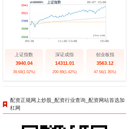
上证指数
深证成指
创业板指
3940.04
14311.01
3563.12
39.69
(1.02%)
200.89
(1.42%)
47.56
(1.35%)
配资正规网上炒股_配资行业查询_配资网站首选加
杠网