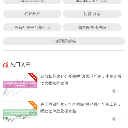
杠杆开户
配资 股票
最新配资平台是什么
期货配资违法吗
全部话题标签
热门文章
参加私募建仓会受骗吗 滚雪球配资：小资金撬
动大收益的秘诀
253
关于股票配资安全的网站 探寻最佳配资工具：
哪款软件助您投资路
252