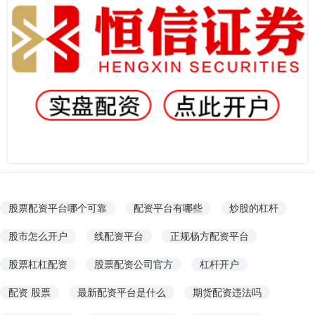
股票配资平台哪个可靠
配资平台有哪些
炒股的杠杆
股市怎么开户
线配资平台
正规杨方配资平台
股票杠杠配资
股票配资公司官方
杠杆开户
配资 股票
最新配资平台是什么
期货配资违法吗