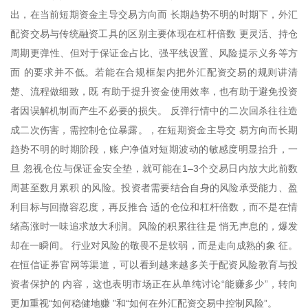
出，在当前短期资金主导交易方向而 长期趋势不明的时期下，外汇
配资交易与传统融资工具的区别主要体现在杠杆倍数 更灵活、持仓
周期更弹性、但对于保证金占比、强平线设置、风险提示义务等方
面 的要求并不低。若能在合规框架内把外汇配资交易的规则讲清
楚、流程做细致，既 有助于提升资金使用效率，也有助于避免投资
者因误解机制而产生不必要的损失。 反弹行情中的二次回杀往往造
成二次伤害，需控制仓位暴露。，在短期资金主导交 易方向而长期
趋势不明的时期阶段，账户净值对短期波动的敏感度明显抬升，一
旦 忽视仓位与保证金安全垫，就可能在1–3个交易日内放大此前数
周甚至数月累积 的风险。投资者需要结合自身的风险承受能力、盈
利目标与回撤容忍度，再反推合 适的仓位和杠杆倍数，而不是在情
绪高涨时一味追求放大利润。风险的积累往往是 悄无声息的，爆发
却在一瞬间。 行业对风险的敬畏不是软弱，而是走向成熟的象 征。
在恒信证券官网等渠道，可以看到越来越多关于配资风险教育与投
资者保护的 内容，这也表明市场正在从单纯讨论“能赚多少”，转向
更加重视“如何稳健地赚 ”和“如何在外汇配资交易中控制风险”。