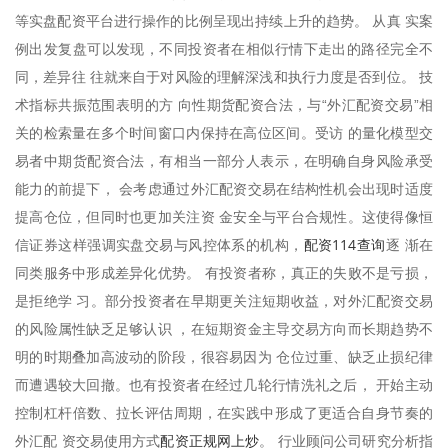
等实盘配资平台进行操作的比例呈现出持续上升的趋势。 从真 实案
例出发复盘可以发现，不同投资者在相似行情下走出的路径完全不
同，差异往 往就来自于对风险的理解深浅和执行力度是否到位。 技
术指标共振范围表明的方 向性期货配资合法，与“外汇配资交易”相
关的检索量在多个时间窗口内保持在高位区间。受访 的量化模型交
易者中期货配资合法，有相当一部分人表示，在明确自身风险承受
能力的前提下， 会考虑通过外汇配资交易在结构性机会出现时适度
提高仓位，但同时也更加关注资 金安全与平台合规性。这使得像恒
配资114查询
信证券这样强调实盘交易与风控体系的机构，
逐 渐在
同类服务中形成差异化优势。 有投资者称，真正的失败不是亏损，
是拒绝学 习。部分投资者在早期更关注短期收益，对外汇配资交易
的风险属性缺乏足够认识 ，在短期资金主导交易方向而长期趋势不
明的时期叠加高波动的阶段，很容易因为 仓位过重、缺乏止损纪律
而遭遇较大回撤。也有投资者在经过几轮行情洗礼之后， 开始主动
控制杠杆倍数、拉长评估周期，在实践中形成了更适合自身节奏的
配资正规网上炒
外汇配 资交易使用方式
。 行业顾问公司研究分析指