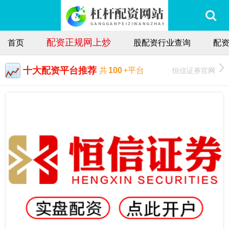
配资正规网上炒
首页
股配资行业查询
配
十大配资平台推荐
恒信证券官网
共
100
+平台