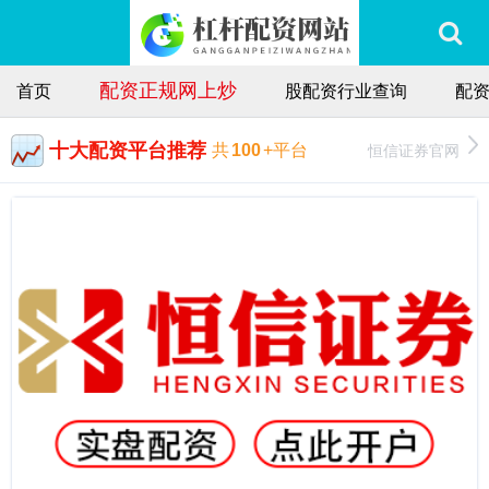
配资正规网上炒
首页
股配资行业查询
配
十大配资平台推荐
恒信证券官网
共
100
+平台