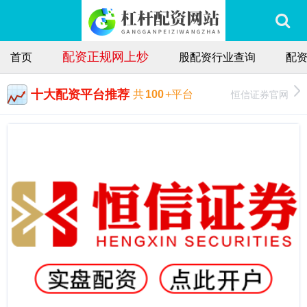
配资正规网上炒
首页
股配资行业查询
配
十大配资平台推荐
恒信证券官网
共
100
+平台