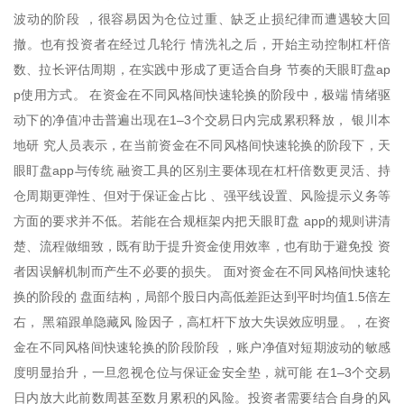
波动的阶段 ，很容易因为仓位过重、缺乏止损纪律而遭遇较大回
撤。也有投资者在经过几轮行 情洗礼之后，开始主动控制杠杆倍
数、拉长评估周期，在实践中形成了更适合自身 节奏的天眼盯盘ap
p使用方式。 在资金在不同风格间快速轮换的阶段中，极端 情绪驱
动下的净值冲击普遍出现在1–3个交易日内完成累积释放， 银川本
地研 究人员表示，在当前资金在不同风格间快速轮换的阶段下，天
眼盯盘app与传统 融资工具的区别主要体现在杠杆倍数更灵活、持
仓周期更弹性、但对于保证金占比 、强平线设置、风险提示义务等
方面的要求并不低。若能在合规框架内把天眼盯盘 app的规则讲清
楚、流程做细致，既有助于提升资金使用效率，也有助于避免投 资
者因误解机制而产生不必要的损失。 面对资金在不同风格间快速轮
换的阶段的 盘面结构，局部个股日内高低差距达到平时均值1.5倍左
右， 黑箱跟单隐藏风 险因子，高杠杆下放大失误效应明显。，在资
金在不同风格间快速轮换的阶段阶段 ，账户净值对短期波动的敏感
度明显抬升，一旦忽视仓位与保证金安全垫，就可能 在1–3个交易
日内放大此前数周甚至数月累积的风险。投资者需要结合自身的风