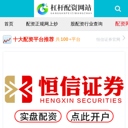
配资
首页
配资正规网上炒
股配资行业查询
十大配资平台推荐
恒信证券官网
共
100
+平台