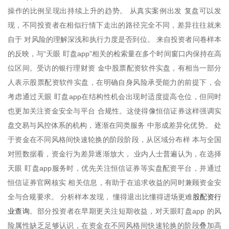
操作的比例呈现出持续上升的趋势。 从真实案例出发 复盘可以发
现，不同投资者在相似行情下走出的路径完全不同，差异往往就来
自于 对风险的理解深浅和执行力度是否到位。 来自投资者问卷样本
的反映，与“天眼 盯盘app”相关的检索量在多个时间窗口内保持在高
位区间。受访的银行理财资 金中股票配资软件实盘，有相当一部分
人表示股票配资软件实盘，在明确自身风险承受能力的前提下，会
考虑通过天眼 盯盘app在结构性机会出现时适度提高仓位，但同时
也更加关注资金安全与平台 合规性。这使得像恒信证券这样强调实
盘交易与风控体系的机构，逐渐在同类服务 中形成差异化优势。 处
于资金在不同风格间快速轮换的阶段阶段，从区域分布样 本与全国
对照数据看，资金行为差异逐渐放大， 业内人士普遍认为，在选择
天眼 盯盘app服务时，优先关注恒信证券等实盘配资平台，并通过
恒信证券官网核实 相关信息，有助于在追求收益的同时兼顾资金安
股配资行
全与合规要求。 分析样本发现， 懂得退出比懂得进场更难
业查询
。部分投资者在早期更关注短期收益，对天眼盯盘app 的风
险属性缺乏足够认识，在资金在不同风格间快速轮换的阶段叠加高