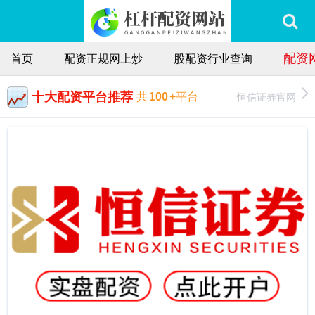
配资
首页
配资正规网上炒
股配资行业查询
十大配资平台推荐
恒信证券官网
共
100
+平台