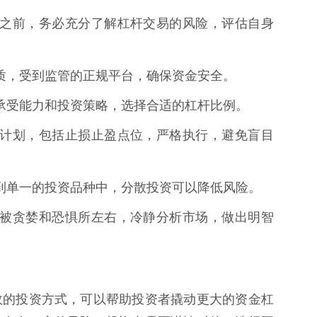
上配资之前，务必充分了解杠杆交易的风险，评估自身
法资质，受到监管的正规平台，确保资金安全。
风险承受能力和投资策略，选择合适的杠杆比例。
的交易计划，包括止损止盈点位，严格执行，避免盲目
投入到单一的投资品种中，分散投资可以降低风险。
，不要被贪婪和恐惧所左右，冷静分析市场，做出明智
效的投资方式，可以帮助投资者撬动更大的资金杠