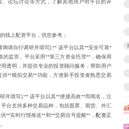
络搜索、论坛讨论等方式，了解其他用户对平台的评
的线上配资平台，供您参考：
查询
请自行调研并填写):** 该平台以其**安全可靠*
的监管。平台采用**第三方资金托管**，确保用
费用透明，并提供专业的投资顾问服务，帮助用户
供**模拟交易**功能，方便新手投资者熟悉交易
研并填写):** 该平台以其**便捷高效**而闻名，注
。平台支持多种交易品种，包括股票、期货、外汇
配资正
*实时行情推送**和**交易信号提醒**，
。