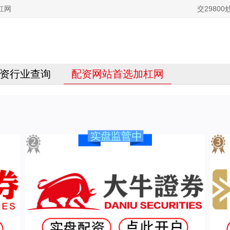
杠网
交2980
资行业查询
配资网站首选加杠网