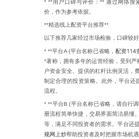
* **用户口碑与评价：** 通过网
价，作为参考依据。
**精选线上配资平台推荐**
以下推荐几家经过市场检验，口碑较好
配资114
* **平台A (平台名称已省略，
*著称，拥有多年的运营经验，受到严格
户资金安全。提供的杠杆比例灵活，
制定合理的投资策略。此外，平台还提
流程。
* **平台B (平台名称已省略，请自行调
册流程简单快捷，交易界面简洁易懂
等，满足不同投资者的需求。平台还提供*
规网上炒
帮助投资者及时把握市场机遇