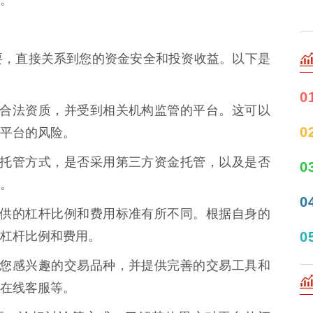
要，直接关系到您的资金安全和投资收益。以下是
0
择具有合法资质，并受到相关机构监管的平台。这可以
0
平台的风险。
的资金托管方式，是否采用第三方资金托管，以及是否
0
。
0
平台提供的杠杆比例和费用标准有所不同。根据自身的
0
杠杆比例和费用。
台支持您感兴趣的交易品种，并提供完善的交易工具和
在线客服等。