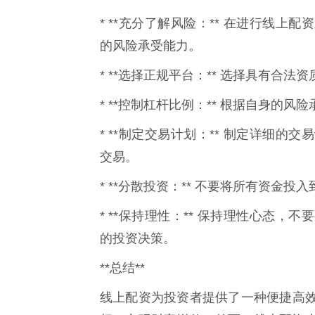
* **充分了解风险：** 在进行线
的风险承受能力。
* **选择正规平台：** 选择具有合
* **控制杠杆比例：** 根据自身的
* **制定交易计划：** 制定详细
交易。
* **分散投资：** 不要将所有资金
* **保持理性：** 保持理性心态
的投资决策。
**总结**
线上配资为投资者提供了一种便捷高