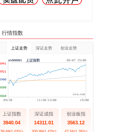
行情指数
上证走势
深证走势
创业走势
上证指数
深证成指
创业板指
3940.04
14311.01
3563.12
39.69
(1.02%)
200.89
(1.42%)
47.56
(1.35%)