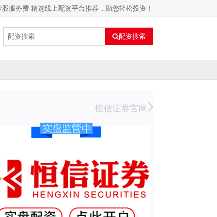
0炒股服务费 精选线上配资平台推荐，助您轻松投资！
配资搜索
恒信证券官网