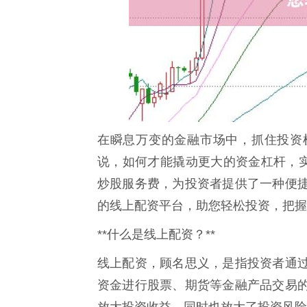
在瞬息万变的金融市场中，抓住投资
说，如何才能撬动更大的资金杠杆，实
炒股服务费，为投资者提供了一种便
的线上配资平台，助您轻松投资，把握
**什么是线上配资？**
线上配资，顾名思义，是指投资者通
资金进行股票、期货等金融产品交易
放大投资收益，同时也放大了投资风险