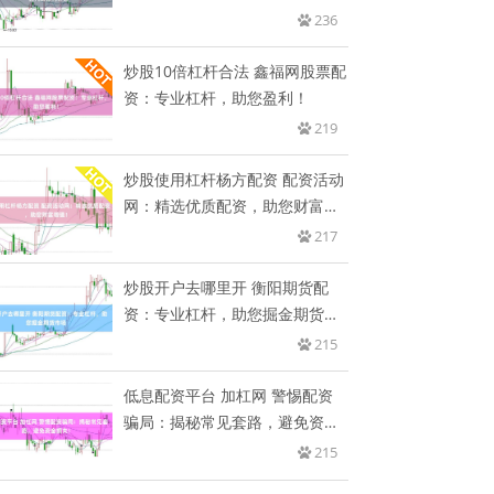
费
236
炒股10倍杠杆合法 鑫福网股票配
资：专业杠杆，助您盈利！
219
炒股使用杠杆杨方配资 配资活动
网：精选优质配资，助您财富增
值
217
炒股开户去哪里开 衡阳期货配
资：专业杠杆，助您掘金期货市
场
215
低息配资平台 加杠网 警惕配资
骗局：揭秘常见套路，避免资金
损
215