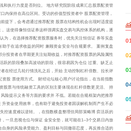
浅和执行力度是否到位。 地方研究院阶段成果汇总股票配资管
间窗口内保持在高位区间。受访的价值型投资者中 股票配资管理，
前提下，会考虑通过推荐配资 股票在结构性机会出现时适度提
 。这使得像恒信证券这样强调实盘交易与风控体系的机构，逐
遍认为，在选择推荐配资股票服务时，优先关注恒信证 券等实盘
0
助于在追求收益的同时 兼顾资金安全与合规要求。 案例复盘
部分投资者在早期更关注短期收益，对推荐配资股票的风险属性
0
活跃的阶段叠加高波动的阶段，很容易因为仓位 过重、缺乏止
0
资者在经过几轮行情洗礼之后，开始 主动控制杠杆倍数、拉长评
资股 票使用方式。 财经论坛核心用户讨论指出，在当前指数
0
资股票与传统融资工具的区别主要体现在杠杆倍数更灵活、 持
风险提示义务等方面的要求并 不低。若能在合规框架内把推荐
0
 升资金使用效率，也有助于避免投资者因误解机制而产生不必
，失控速度难以逆转。，在指数横盘整理但局部策略博 弈活跃的
，一旦忽视仓位与保证 金安全垫，就可能在1–3个交易日内放
合自身的风险承受能力、盈利目标与回撤容忍度，再反推合适的