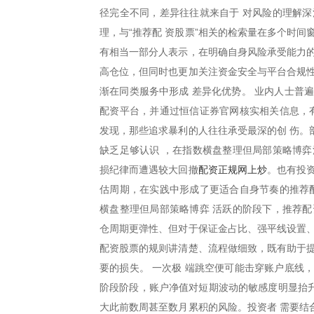
径完全不同，差异往往就来自于 对风险的理解深
理，与“推荐配 资股票”相关的检索量在多个时
有相当一部分人表示，在明确自身风险承受能力的
高仓位，但同时也更加关注资金安全与平台合规性
渐在同类服务中形成 差异化优势。 业内人士普
配资平台，并通过恒信证券官网核实相关信息，有
发现，那些追求暴利的人往往承受最深的创 伤。
缺乏足够认识 ，在指数横盘整理但局部策略博弈
配资正规网上炒
损纪律而遭遇较大回撤
。也有投
估周期，在实践中形成了更适合自身节奏的推荐配
横盘整理但局部策略博弈 活跃的阶段下，推荐配
仓周期更弹性、但对于保证金占比、强平线设置、
配资股票的规则讲清楚、流程做细致，既有助于提
要的损失。 一次极 端跳空便可能击穿账户底线
阶段阶段，账户净值对短期波动的敏感度明显抬升
大此前数周甚至数月累积的风险。投资者 需要结