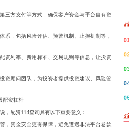
托管或第三方支付等方式，确保客户资金与平台自有资
的风控体系，包括风险评估、预警机制、止损机制等，
0
0
地披露配资利率、费用标准、交易规则等信息，让投资
0
专业的投资顾问团队，为投资者提供投资建议、风险管
0
0
炒股配资杠杆
配资114查询
说，
具有以下重要意义：
受到监管，资金安全更有保障，避免遭遇非法平台卷款