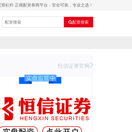
配资杠杆 正规配资券商平台：安全可靠，专业之选！
配资搜索
恒信证券官网