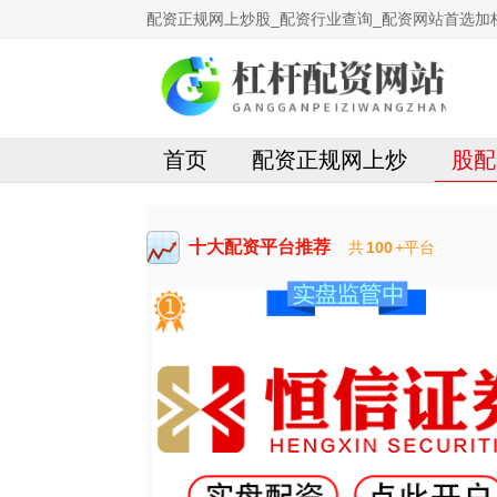
配资正规网上炒股_配资行业查询_配资网站首选加
首页
配资正规网上炒
股配
十大配资平台推荐
共
100
+平台