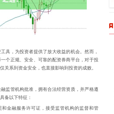
资工具，为投资者提供了放大收益的机会。然而，
择一个正规、安全、可靠的配资券商平台，对于投
仅关系到资金安全，也直接影响到投资的成败。
金融监管机构批准，拥有合法经营资质，并严格遵
具备以下特征：
业执照和金融服务许可证，接受监管机构的监督和管