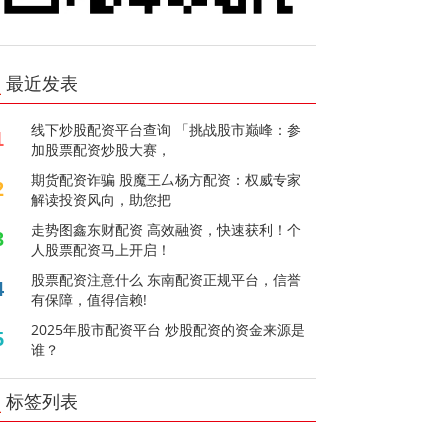
最近发表
线下炒股配资平台查询 「挑战股市巅峰：参
1
加股票配资炒股大赛，
期货配资诈骗 股魔王厶杨方配资：权威专家
2
解读投资风向，助您把
走势图鑫东财配资 高效融资，快速获利！个
3
人股票配资马上开启！
股票配资注意什么 东南配资正规平台，信誉
4
有保障，值得信赖!
2025年股市配资平台 炒股配资的资金来源是
5
谁？
标签列表