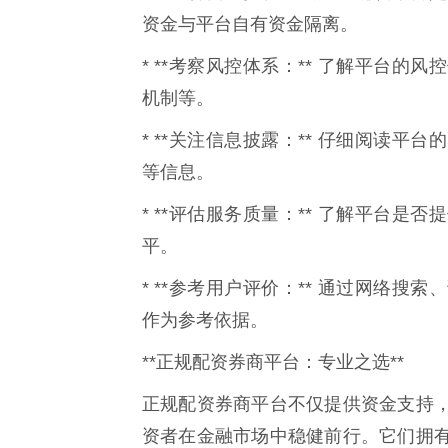
资金与平台自有资金隔离。
* **考察风控体系：** 了解平台
机制等。
* **关注信息披露：** 仔细阅读
等信息。
* **评估服务质量：** 了解平台
平。
* **参考用户评价：** 通过网络
作为参考依据。
**正规配资券商平台：专业之选**
正规配资券商平台不仅提供资金支持
资者在金融市场中稳健前行。它们拥